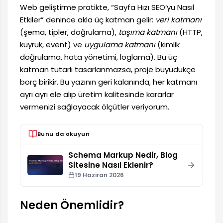
Web geliştirme pratikte, “Sayfa Hızı SEO’yu Nasıl
Etkiler” denince akla üç katman gelir:
veri katmanı
(şema, tipler, doğrulama),
taşıma katmanı
(HTTP,
kuyruk, event) ve
uygulama katmanı
(kimlik
doğrulama, hata yönetimi, loglama). Bu üç
katman tutarlı tasarlanmazsa, proje büyüdükçe
borç birikir. Bu yazının geri kalanında, her katmanı
ayrı ayrı ele alıp üretim kalitesinde kararlar
vermenizi sağlayacak ölçütler veriyorum.
Bunu da okuyun
Schema Markup Nedir, Blog
Sitesine Nasıl Eklenir?
19 Haziran 2026
Neden Önemlidir?