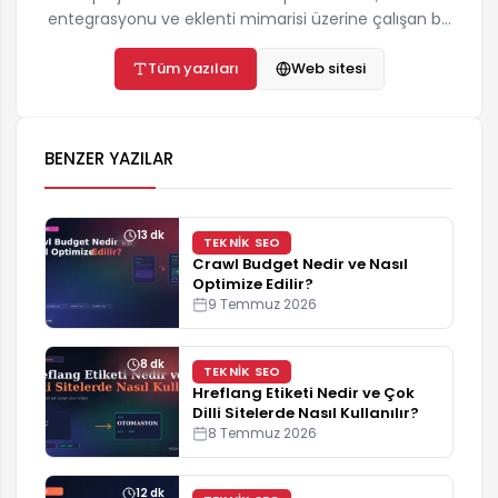
entegrasyonu ve eklenti mimarisi üzerine çalışan bir
yazılımcıdır. ozgurbayram.com'da hosting,
önbellekleme, teknik SEO ve yapay zekâ API
Tüm yazıları
Web sitesi
entegrasyonları konularında gerçek proje
deneyimine dayalı, adım adım uygulanabilir
rehberler yayınlar. İletişim:
BENZER YAZILAR
destek@ozgurbayram.com
13 dk
TEKNIK SEO
Crawl Budget Nedir ve Nasıl
Optimize Edilir?
9 Temmuz 2026
8 dk
TEKNIK SEO
Hreflang Etiketi Nedir ve Çok
Dilli Sitelerde Nasıl Kullanılır?
8 Temmuz 2026
12 dk