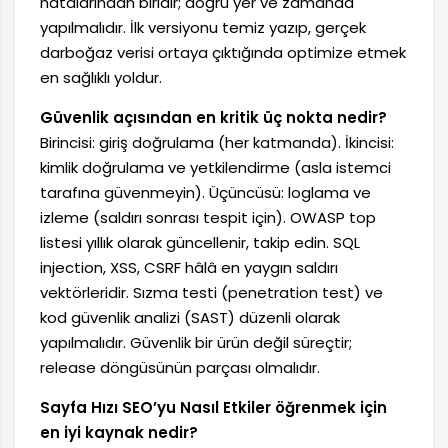
hatalarından biridir; doğru yer ve zamanda
yapılmalıdır. İlk versiyonu temiz yazıp, gerçek
darboğaz verisi ortaya çıktığında optimize etmek
en sağlıklı yoldur.
Güvenlik açısından en kritik üç nokta nedir?
Birincisi: giriş doğrulama (her katmanda). İkincisi:
kimlik doğrulama ve yetkilendirme (asla istemci
tarafına güvenmeyin). Üçüncüsü: loglama ve
izleme (saldırı sonrası tespit için). OWASP top
listesi yıllık olarak güncellenir, takip edin. SQL
injection, XSS, CSRF hâlâ en yaygın saldırı
vektörleridir. Sızma testi (penetration test) ve
kod güvenlik analizi (SAST) düzenli olarak
yapılmalıdır. Güvenlik bir ürün değil süreçtir;
release döngüsünün parçası olmalıdır.
Sayfa Hızı SEO’yu Nasıl Etkiler öğrenmek için
en iyi kaynak nedir?