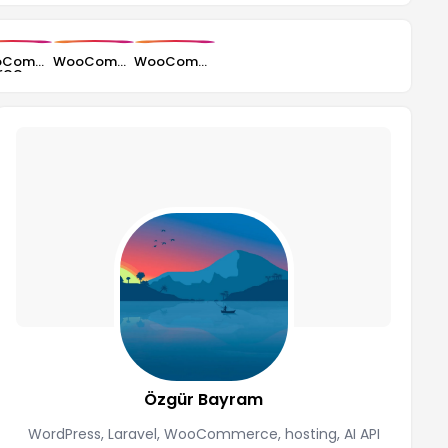
WooCommerce İade ve Değişim Sayfası Nasıl Hazırlanır?
WooCommerce Güvenlik: Mağazanızı Korumak İçin 12 Ayar
WooCommerce KDV ve Vergi Ayarları Nasıl Yapılır?
Özgür Bayram
WordPress, Laravel, WooCommerce, hosting, AI API