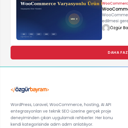
WooCommerc
WooCommerc
WooCommerce 
edilmesi ger
Özgür B
DAHA FAZ
WordPress, Laravel, WooCommerce, hosting, AI API
entegrasyonları ve teknik SEO üzerine gerçek proje
deneyiminden çıkan uygulamalı rehberler. Her konu
kendi kategorisinde adım adım anlatılıyor.