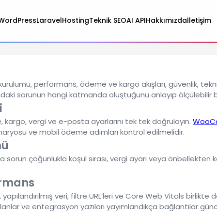
WordPress
Laravel
Hosting
Teknik SEO
AI API
Hakkımızda
İletişim
lumu, performans, ödeme ve kargo akışları, güvenlik, teknik S
aki sorunun hangi katmanda oluştuğunu anlayıp ölçülebilir 
i
kargo, vergi ve e-posta ayarlarını tek tek doğrulayın.
WooCo
aryosu ve mobil ödeme adımları kontrol edilmelidir.
mü
sorun çoğunlukla koşul sırası, vergi ayarı veya önbellekten k
ormans
, yapılandırılmış veri, filtre URL’leri ve Core Web Vitals birl
alanlar ve entegrasyon yazıları yayımlandıkça bağlantılar günc