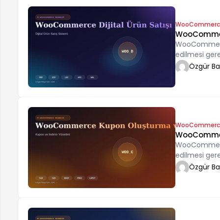
WooCommerc
WooCommerce
WooCommerce d
edilmesi ger
Özgür B
WooCommerc
WooCommerc
WooCommerce 
edilmesi ger
Özgür B