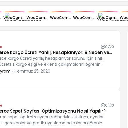
yonu Nasıl Planlanır?
WooCommerce Kurulumu: Sıfırdan Mağaza Açma Rehberi
WooCommerce Sepet Sayfası Optimizasyonu Nasıl Yapılır?
WooCommerce Kupon Oluşturma ve İndirim Ayarları
WooCommerce Stok Yönetimi Nasıl Yapılır?
WooCommerce Ödeme Sayfası Terk Etme Sorunu Nasıl Azaltılır?
e
0
0
e Kargo Ücreti Yanlış Hesaplanıyor: 8 Neden ve
kargo ücreti yanlış hesaplanıyor sorunu için sınıf,
, ücretsiz kargo eşiği ve eklenti çakışmalarını öğrenin.
ayram
Temmuz 25, 2026
e
0
0
e Sepet Sayfası Optimizasyonu Nasıl Yapılır?
 sepet optimizasyonu rehberiyle kurulum, ayarlar,
si gerekenler ve pratik uygulama adımlarını öğrenin.