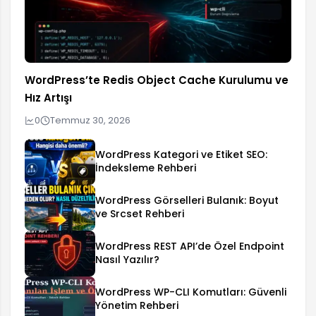
WordPress’te Redis Object Cache Kurulumu ve
Hız Artışı
0
Temmuz 30, 2026
WordPress Kategori ve Etiket SEO:
İndeksleme Rehberi
WordPress Görselleri Bulanık: Boyut
ve Srcset Rehberi
WordPress REST API’de Özel Endpoint
Nasıl Yazılır?
WordPress WP-CLI Komutları: Güvenli
Yönetim Rehberi