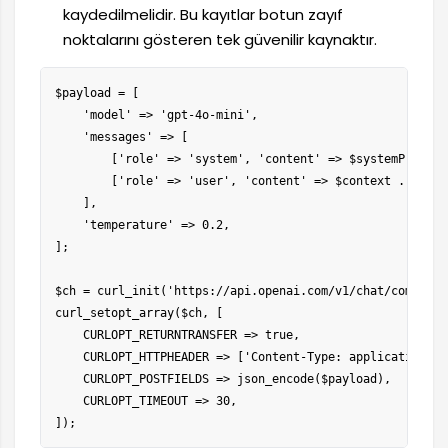
kaydedilmelidir. Bu kayıtlar botun zayıf
noktalarını gösteren tek güvenilir kaynaktır.
$payload = [

    'model' => 'gpt-4o-mini',

    'messages' => [

        ['role' => 'system', 'content' => $systemPrompt],
        ['role' => 'user', 'content' => $context . "\n\n
    ],

    'temperature' => 0.2,

];

$ch = curl_init('https://api.openai.com/v1/chat/completio
curl_setopt_array($ch, [

    CURLOPT_RETURNTRANSFER => true,

    CURLOPT_HTTPHEADER => ['Content-Type: application/js
    CURLOPT_POSTFIELDS => json_encode($payload),

    CURLOPT_TIMEOUT => 30,

]);