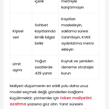
içerik
metniyle
karıştırmayın
Kayıtları
Sohbet
maskeleyin,
Kişisel
kayıtlarında
saklama süresi
veri
kimlik bilgisi
tanımlayın, KVKK
birikir
aydınlatma metni
ekleyin
Yoğun
Kuyruk ve yeniden
Limit
saatlerde
deneme stratejisi
aşımı
429 yanıtı
kurun
Maliyeti düşürmenin en etkili yolu daha ucuz
model seçmek değil, gönderilen bağlamı
küçültmektir; yöntemler için
token maliyetini
azaltma
yazısına göz atın. Yanıt süresini