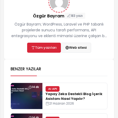
Özgür Bayram
183 yazı
Özgür Bayram; WordPress, Laravel ve PHP tabanlı
projelerde sunucu tarafı performans, API
entegrasyonu ve eklenti mimarisi üzerine çalışan bir
yazılımcıdır. ozgurbayram.com'da hosting,
önbellekleme, teknik SEO ve yapay zekâ API
Tüm yazıları
Web sitesi
entegrasyonları konularında gerçek proje
deneyimine dayalı, adım adım uygulanabilir
rehberler yayınlar. İletişim:
BENZER YAZILAR
destek@ozgurbayram.com
14 dk
AI API
Yapay Zeka Destekli Blog İçerik
Asistanı Nasıl Yapılır?
21 Haziran 2026
14 dk