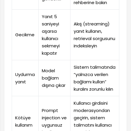
rehberine bakın
Yanıt 5
saniyeyi
Akış (streaming)
aşarsa
yanıt kullanın,
Gecikme
kullanıcı
retrieval sorgusunu
sekmeyi
indeksleyin
kapatır
Sistem talimatında
Model
Uydurma
“yalnızca verilen
bağlam
yanıt
bağlamı kullan”
dışına çıkar
kuralını zorunlu kılın
Kullanıcı girdisini
Prompt
moderasyondan
Kötüye
injection ve
geçirin, sistem
kullanım
uygunsuz
talimatını kullanıcı