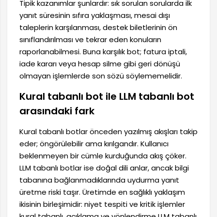
Tipik kazanımlar şunlardır: sık sorulan sorularda ilk
yanıt süresinin sıfıra yaklaşması, mesai dışı
taleplerin karşılanması, destek biletlerinin ön
sınıflandırılması ve tekrar eden konuların
raporlanabilmesi. Buna karşılık bot; fatura iptali,
iade kararı veya hesap silme gibi geri dönüşü
olmayan işlemlerde son sözü söylememelidir.
Kural tabanlı bot ile LLM tabanlı bot
arasındaki fark
Kural tabanlı botlar önceden yazılmış akışları takip
eder; öngörülebilir ama kırılgandır. Kullanıcı
beklenmeyen bir cümle kurduğunda akış çöker.
LLM tabanlı botlar ise doğal dili anlar, ancak bilgi
tabanına bağlanmadıklarında uydurma yanıt
üretme riski taşır. Üretimde en sağlıklı yaklaşım
ikisinin birleşimidir: niyet tespiti ve kritik işlemler
kural tabanlı, açıklama ve yönlendirme LLM tabanlı