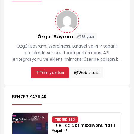
Özgür Bayram
183 yazı
Özgür Bayram; WordPress, Laravel ve PHP tabanlı
projelerde sunucu tarafı performans, API
entegrasyonu ve eklenti mimarisi üzerine çalışan bir
yazılımcıdır. ozgurbayram.com'da hosting,
önbellekleme, teknik SEO ve yapay zekâ API
Tüm yazıları
Web sitesi
entegrasyonları konularında gerçek proje
deneyimine dayalı, adım adım uygulanabilir
rehberler yayınlar. İletişim:
BENZER YAZILAR
destek@ozgurbayram.com
14 dk
TEKNIK SEO
Title Tag Optimizasyonu Nasıl
Yapılır?