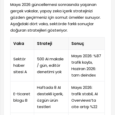
Mayıs 2026 güncellemesi sonrasında yaşanan
gerçek vakalar, yapay zeka içerik stratejinizi
gözden geçirmeniz için somut örnekler sunuyor.
Aşağıdaki dört vaka, sektörde farklı sonuçlar
doğuran stratejileri gösteriyor.
Vaka
Strateji
Sonuç
Mayıs 2026: %87
Sektör
500 AI makale
trafik kaybı,
haber
/ gün, editör
Haziran 2026:
sitesi A
denetimi yok
tam deindex
Haftada 8 AI
Mayıs 2026:
E-ticaret
destekli içerik,
trafik stabil, AI
blogu B
özgün ürün
Overviews’ta
testleri
cite artışı %22