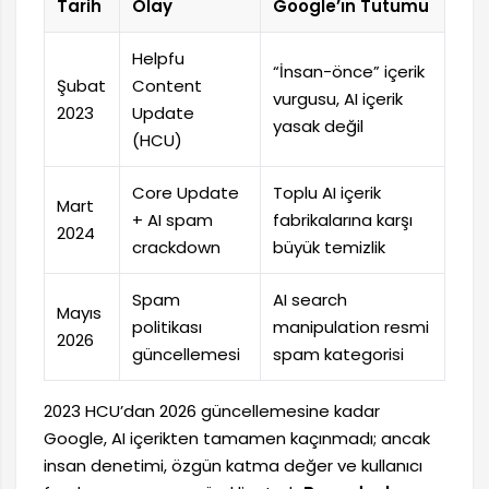
Tarih
Olay
Google’ın Tutumu
Helpfu
“İnsan-önce” içerik
Şubat
Content
vurgusu, AI içerik
2023
Update
yasak değil
(HCU)
Core Update
Toplu AI içerik
Mart
+ AI spam
fabrikalarına karşı
2024
crackdown
büyük temizlik
Spam
AI search
Mayıs
politikası
manipulation resmi
2026
güncellemesi
spam kategorisi
2023 HCU’dan 2026 güncellemesine kadar
Google, AI içerikten tamamen kaçınmadı; ancak
insan denetimi, özgün katma değer ve kullanıcı