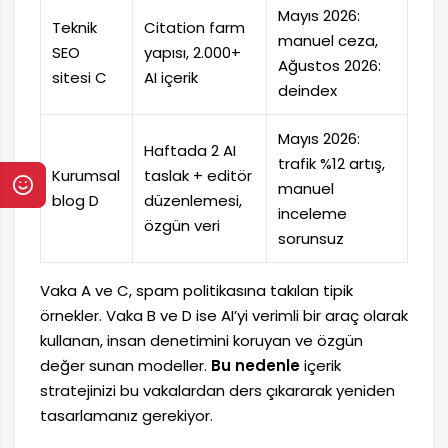
Mayıs 2026:
Teknik
Citation farm
manuel ceza,
SEO
yapısı, 2.000+
Ağustos 2026:
sitesi C
AI içerik
deindex
Mayıs 2026:
Haftada 2 AI
trafik %12 artış,
Kurumsal
taslak + editör
manuel
blog D
düzenlemesi,
inceleme
özgün veri
sorunsuz
Vaka A ve C, spam politikasına takılan tipik
örnekler. Vaka B ve D ise AI’yi verimli bir araç olarak
kullanan, insan denetimini koruyan ve özgün
değer sunan modeller.
Bu nedenle
içerik
stratejinizi bu vakalardan ders çıkararak yeniden
tasarlamanız gerekiyor.