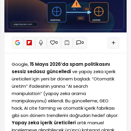
0
0
+
Sesli oku
Google,
15 Mayıs 2026’da spam politikasını
sessiz sedasız güncelledi
ve yapay zeka içerik
üreticileri için yeni bir dönem başladı. “Otomatik
üretim” ifadesinin yanına “AI search
manipulation” (yapay zeka arama
manipülasyonu) eklendi. Bu güncelleme, GEO
hack, AI cite farming ve otomatik içerik fabrikası
gibi son dönem trendlerini doğrudan hedef alıyor.
Yapay zeka içerik üreticileri
artık manuel
incelemeye alınabilecek üçüncü kategori olarak