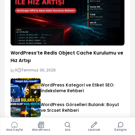
WordPress’te Redis Object Cache Kurulumu ve
Hız Artışı
0
Temmuz 30, 2026
WordPress Kategori ve Etiket SEO:
İndeksleme Rehberi
WordPress Görselleri Bulanık: Boyut
ve Srcset Rehberi
WordPress REST API’de Özel Endpoint
Nasıl Yazılır?
Ana Sayfa
WordPress
Ara
Laravel
İletişim