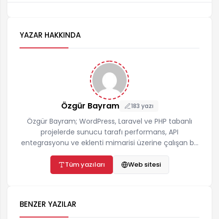
YAZAR HAKKINDA
Özgür Bayram
183 yazı
Özgür Bayram; WordPress, Laravel ve PHP tabanlı
projelerde sunucu tarafı performans, API
entegrasyonu ve eklenti mimarisi üzerine çalışan bir
yazılımcıdır. ozgurbayram.com'da hosting,
önbellekleme, teknik SEO ve yapay zekâ API
Tüm yazıları
Web sitesi
entegrasyonları konularında gerçek proje
deneyimine dayalı, adım adım uygulanabilir
rehberler yayınlar. İletişim:
BENZER YAZILAR
destek@ozgurbayram.com