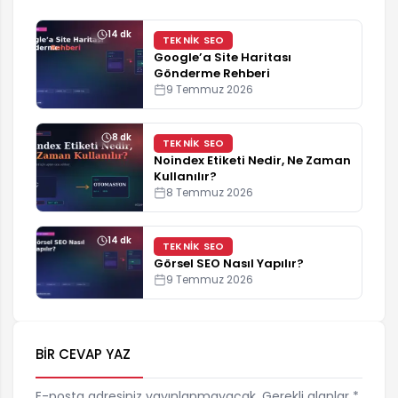
14 dk
TEKNIK SEO
Google’a Site Haritası
Gönderme Rehberi
9 Temmuz 2026
8 dk
TEKNIK SEO
Noindex Etiketi Nedir, Ne Zaman
Kullanılır?
8 Temmuz 2026
14 dk
TEKNIK SEO
Görsel SEO Nasıl Yapılır?
9 Temmuz 2026
BIR CEVAP YAZ
E-posta adresiniz yayınlanmayacak. Gerekli alanlar *