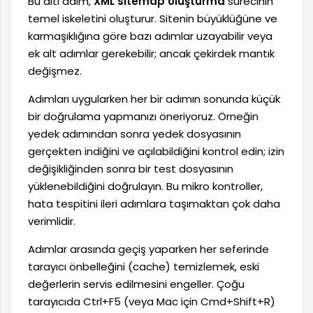
Bu altı adım,
XML sitemap oluşturma
sürecinin
temel iskeletini oluşturur. Sitenin büyüklüğüne ve
karmaşıklığına göre bazı adımlar uzayabilir veya
ek alt adımlar gerekebilir; ancak çekirdek mantık
değişmez.
Adımları uygularken her bir adımın sonunda küçük
bir doğrulama yapmanızı öneriyoruz. Örneğin
yedek adımından sonra yedek dosyasının
gerçekten indiğini ve açılabildiğini kontrol edin; izin
değişikliğinden sonra bir test dosyasının
yüklenebildiğini doğrulayın. Bu mikro kontroller,
hata tespitini ileri adımlara taşımaktan çok daha
verimlidir.
Adımlar arasında geçiş yaparken her seferinde
tarayıcı önbelleğini (cache) temizlemek, eski
değerlerin servis edilmesini engeller. Çoğu
tarayıcıda Ctrl+F5 (veya Mac için Cmd+Shift+R)