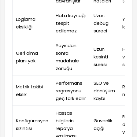
davranışlar
hataları
test 
Hata kaynağı
Uzun
Loglama
Yapıla
tespit
debug
eksikliği
logla
edilemez
süreci
Yayından
Uzun
Featur
Geri alma
sonra
kesinti
ve rol
planı yok
müdahale
süresi
script
zorluğu
Performans
SEO ve
Metrik takibi
Real u
regresyonu
dönüşüm
eksik
monit
geç fark edilir
kaybı
Hassas
Env
Konfigürasyon
bilgilerin
Güvenlik
değişk
sızıntısı
repo’ya
açığı
ve .gi
yazılması