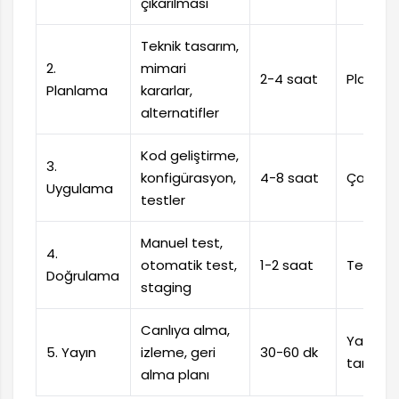
çıkarılması
Teknik tasarım,
2.
mimari
2-4 saat
Plan be
Planlama
kararlar,
alternatifler
Kod geliştirme,
3.
konfigürasyon,
4-8 saat
Çalışan
Uygulama
testler
Manuel test,
4.
otomatik test,
1-2 saat
Test ra
Doğrulama
staging
Canlıya alma,
Yayın
5. Yayın
izleme, geri
30-60 dk
tamaml
alma planı