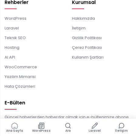
Rehberler
Kurumsal
WordPress
Hakkımızda
Laravel
İletişim
Teknik SEO
Gizlilik Politikası
Hosting
Çerez Politikası
AI API
Kullanım Şartları
WooCommerce
Yazılım Mimarisi
Hata Çözümleri
E-Bülten
Güncel haberlerden haberdar olmak için e-bültenimize abone
olun. Haftalık özetler ve özel içerikler e-posta adresinize gelsin.
Ana Sayfa
WordPress
Ara
Laravel
İletişim