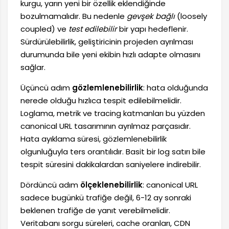
kurgu, yarın yeni bir özellik eklendiğinde
bozulmamalıdır. Bu nedenle
gevşek bağlı
(loosely
coupled) ve
test edilebilir
bir yapı hedeflenir.
Sürdürülebilirlik, geliştiricinin projeden ayrılması
durumunda bile yeni ekibin hızlı adapte olmasını
sağlar.
Üçüncü adım
gözlemlenebilirlik
: hata olduğunda
nerede olduğu hızlıca tespit edilebilmelidir.
Loglama, metrik ve tracing katmanları bu yüzden
canonical URL tasarımının ayrılmaz parçasıdır.
Hata ayıklama süresi, gözlemlenebilirlik
olgunluğuyla ters orantılıdır. Basit bir log satırı bile
tespit süresini dakikalardan saniyelere indirebilir.
Dördüncü adım
ölçeklenebilirlik
: canonical URL
sadece bugünkü trafiğe değil, 6-12 ay sonraki
beklenen trafiğe de yanıt verebilmelidir.
Veritabanı sorgu süreleri, cache oranları, CDN