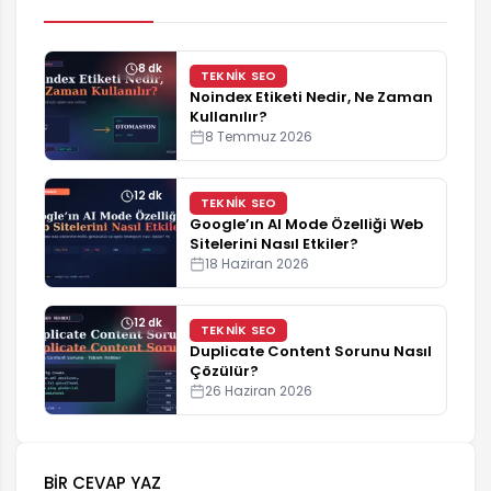
destek@ozgurbayram.com
8 dk
TEKNIK SEO
Noindex Etiketi Nedir, Ne Zaman
Kullanılır?
8 Temmuz 2026
12 dk
TEKNIK SEO
Google’ın AI Mode Özelliği Web
Sitelerini Nasıl Etkiler?
18 Haziran 2026
12 dk
TEKNIK SEO
Duplicate Content Sorunu Nasıl
Çözülür?
26 Haziran 2026
BIR CEVAP YAZ