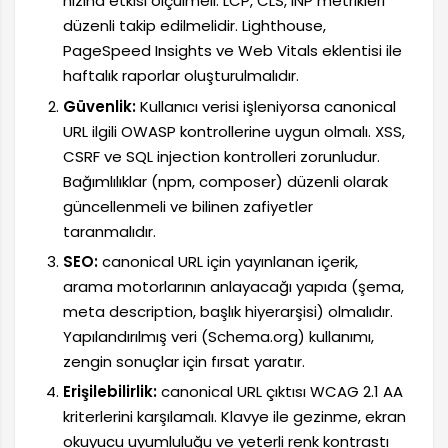
hızına etkisi ölçülmeli. LCP, CLS, INP metrikleri
düzenli takip edilmelidir. Lighthouse,
PageSpeed Insights ve Web Vitals eklentisi ile
haftalık raporlar oluşturulmalıdır.
Güvenlik:
Kullanıcı verisi işleniyorsa canonical
URL ilgili OWASP kontrollerine uygun olmalı. XSS,
CSRF ve SQL injection kontrolleri zorunludur.
Bağımlılıklar (npm, composer) düzenli olarak
güncellenmeli ve bilinen zafiyetler
taranmalıdır.
SEO:
canonical URL için yayınlanan içerik,
arama motorlarının anlayacağı yapıda (şema,
meta description, başlık hiyerarşisi) olmalıdır.
Yapılandırılmış veri (Schema.org) kullanımı,
zengin sonuçlar için fırsat yaratır.
Erişilebilirlik:
canonical URL çıktısı WCAG 2.1 AA
kriterlerini karşılamalı. Klavye ile gezinme, ekran
okuyucu uyumluluğu ve yeterli renk kontrastı