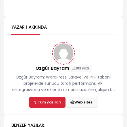
YAZAR HAKKINDA
Özgür Bayram
183 yazı
Özgür Bayram; WordPress, Laravel ve PHP tabanlı
projelerde sunucu tarafı performans, API
entegrasyonu ve eklenti mimarisi üzerine çalışan bir
yazılımcıdır. ozgurbayram.com'da hosting,
önbellekleme, teknik SEO ve yapay zekâ API
Tüm yazıları
Web sitesi
entegrasyonları konularında gerçek proje
deneyimine dayalı, adım adım uygulanabilir
rehberler yayınlar. İletişim:
BENZER YAZILAR