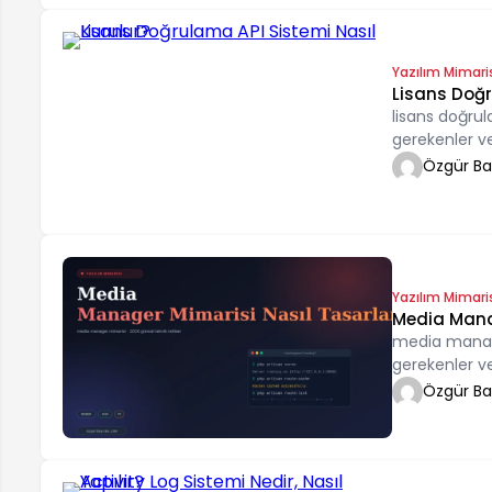
Yazılım Mimari
Lisans Doğr
lisans doğrul
gerekenler v
örneklerle öğ
Özgür B
Yazılım Mimari
Media Manag
media manage
gerekenler v
Özgür B