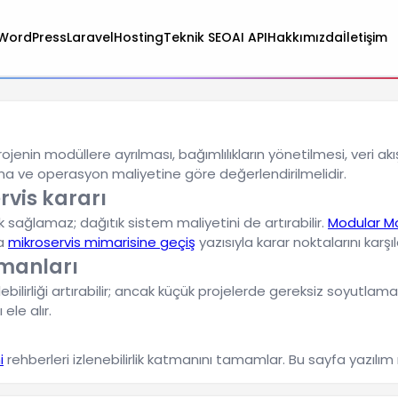
WordPress
Laravel
Hosting
Teknik SEO
AI API
Hakkımızda
İletişim
enin modüllere ayrılması, bağımlılıkların yönetilmesi, veri akışı,
na ve operasyon maliyetine göre değerlendirilmelidir.
vis kararı
k sağlamaz; dağıtık sistem maliyetini de artırabilir.
Modular Mo
da
mikroservis mimarisine geçiş
yazısıyla karar noktalarını karşıla
tmanları
ebilirliği artırabilir; ancak küçük projelerde gereksiz soyutlama
ele alır.
i
rehberleri izlenebilirlik katmanını tamamlar. Bu sayfa yazılı