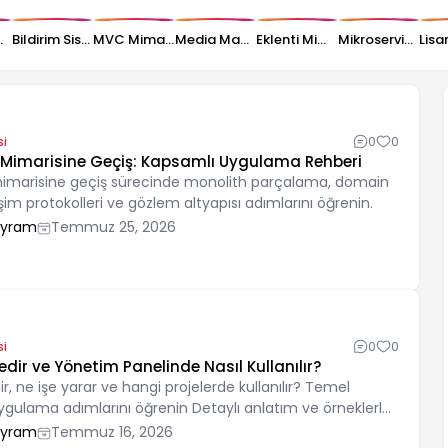
Tasarlanır?
Bildirim Sistemi Mimarisi Nasıl Kurulur?
MVC Mimarisi Nedir? Laravel ve CodeIgniter Üzerinden Anlatım
Media Manager Mimarisi Nasıl Tasarlanır?
Eklenti Mimarisi Nedir, PHP Projesinde Nasıl Planlanır?
Mikroservis Mimarisine Geçiş: Kapsamlı Uygulama Rehberi
si
0
0
 Mimarisine Geçiş: Kapsamlı Uygulama Rehberi
mimarisine geçiş sürecinde monolith parçalama, domain
tişim protokolleri ve gözlem altyapısı adımlarını öğrenin.
ayram
Temmuz 25, 2026
si
0
0
edir ve Yönetim Panelinde Nasıl Kullanılır?
ir, ne işe yarar ve hangi projelerde kullanılır? Temel
ygulama adımlarını öğrenin Detaylı anlatım ve örneklerle
ayram
Temmuz 16, 2026