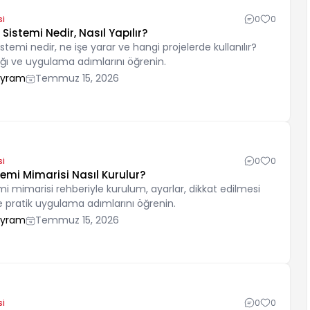
si
0
0
 Sistemi Nedir, Nasıl Yapılır?
istemi nedir, ne işe yarar ve hangi projelerde kullanılır?
ı ve uygulama adımlarını öğrenin.
ayram
Temmuz 15, 2026
si
0
0
temi Mimarisi Nasıl Kurulur?
emi mimarisi rehberiyle kurulum, ayarlar, dikkat edilmesi
e pratik uygulama adımlarını öğrenin.
ayram
Temmuz 15, 2026
si
0
0