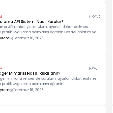
si
0
0
ulama API Sistemi Nasıl Kurulur?
ama API rehberiyle kurulum, ayarlar, dikkat edilmesi
e pratik uygulama adımlarını öğrenin Detaylı anlatım ve
renin.
ayram
Temmuz 16, 2026
si
0
0
er Mimarisi Nasıl Tasarlanır?
r mimarisi rehberiyle kurulum, ayarlar, dikkat edilmesi
e pratik uygulama adımlarını öğrenin.
ayram
Temmuz 16, 2026