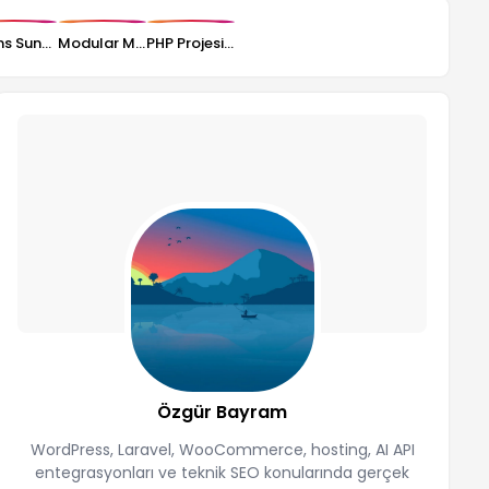
Lisans Sunucusu Nedir, Tema ve Eklentilerde Nasıl Kullanılır?
Modular Monolith Mimarisi Nedir?
PHP Projesinde Tema Sistemi Nasıl Kurulur?
Özgür Bayram
WordPress, Laravel, WooCommerce, hosting, AI API
entegrasyonları ve teknik SEO konularında gerçek