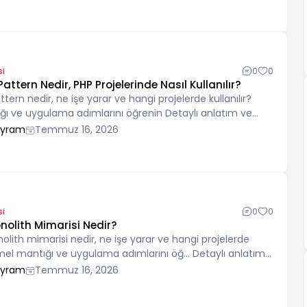
si
0
0
attern Nedir, PHP Projelerinde Nasıl Kullanılır?
ttern nedir, ne işe yarar ve hangi projelerde kullanılır?
ı ve uygulama adımlarını öğrenin Detaylı anlatım ve
renin.
ayram
Temmuz 16, 2026
si
0
0
olith Mimarisi Nedir?
ith mimarisi nedir, ne işe yarar ve hangi projelerde
Temel mantığı ve uygulama adımlarını öğ… Detaylı anlatım
 öğrenin.
ayram
Temmuz 16, 2026