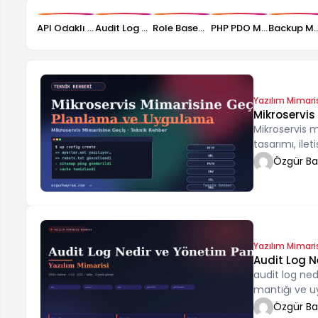
API Odaklı Web Projesi Nasıl Planlanır?
Audit Log Nedir ve Yönetim Panelinde Nasıl Kullanılır?
Role Based Access Control Nedir, Nasıl Kurulur?
PHP PDO MySQL ile Modüler CMS Mimarisi Nasıl Kurulur
Backup Modülü Nasıl 
Yazılım Mimari
Mikroservis
Mikroservis 
tasarımı, ile
Özgür B
Yazılım Mimari
Audit Log N
audit log ned
mantığı ve u
öğrenin.
Özgür B