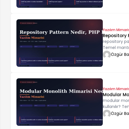
Yazılım Mimari
Repository P
repository pa
Temel mantığ
örneklerle öğ
Özgür B
Yazılım Mimari
Modular Mon
modular monol
kullanılır? 
ve örneklerle
Özgür B