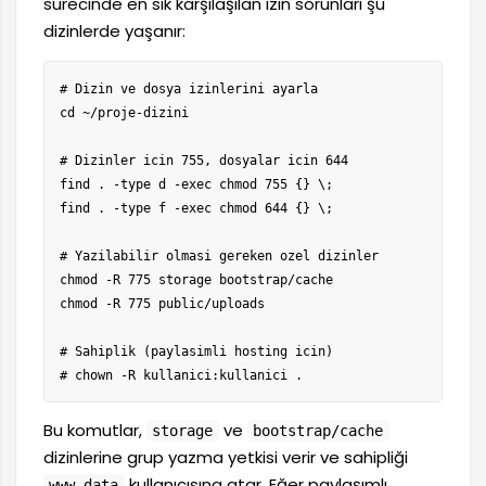
sürecinde en sık karşılaşılan izin sorunları şu
dizinlerde yaşanır:
# Dizin ve dosya izinlerini ayarla

cd ~/proje-dizini

# Dizinler icin 755, dosyalar icin 644

find . -type d -exec chmod 755 {} \;

find . -type f -exec chmod 644 {} \;

# Yazilabilir olmasi gereken ozel dizinler

chmod -R 775 storage bootstrap/cache

chmod -R 775 public/uploads

# Sahiplik (paylasimli hosting icin)

# chown -R kullanici:kullanici .
Bu komutlar,
ve
storage
bootstrap/cache
dizinlerine grup yazma yetkisi verir ve sahipliği
kullanıcısına atar. Eğer paylaşımlı
www-data