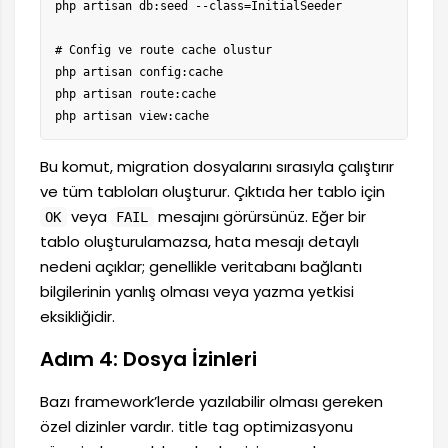
php artisan db:seed --class=InitialSeeder

# Config ve route cache olustur

php artisan config:cache

php artisan route:cache

php artisan view:cache
Bu komut, migration dosyalarını sırasıyla çalıştırır
ve tüm tabloları oluşturur. Çıktıda her tablo için
veya
mesajını görürsünüz. Eğer bir
OK
FAIL
tablo oluşturulamazsa, hata mesajı detaylı
nedeni açıklar; genellikle veritabanı bağlantı
bilgilerinin yanlış olması veya yazma yetkisi
eksikliğidir.
Adım 4: Dosya İzinleri
Bazı framework’lerde yazılabilir olması gereken
özel dizinler vardır. title tag optimizasyonu