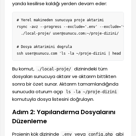
yarıda kesilirse kaldığı yerden devam eder:
# Yerel makineden sunucuya proje aktarimi

rsync -avz --progress --exclude='.env' --exclude='vendor/
  ./local-proje/ user@sunucu.com:~/proje-dizini/

# Dosya aktarimini dogrula

ssh user@sunucu.com 'ls -la ~/proje-dizini | head -20'
Bu komut,
dizinindeki tüm
./local-proje/
dosyaları sunucuya aktarır ve aktarım bittikten
sonra bir özet sunar. Aktarım tamamlandığında
sunucuda oturum açıp
ls -la ~/proje-dizini
komutuyla dosya listesini doğrulayın.
Adım 2: Yapılandırma Dosyalarını
Düzenleme
Projenin kök dizininde
veya
gibi
.env
config.php