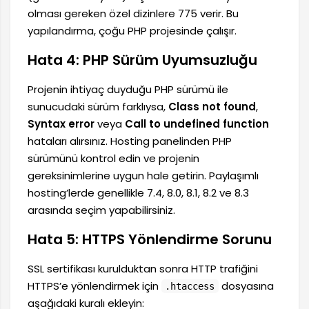
olması gereken özel dizinlere 775 verir. Bu
yapılandırma, çoğu PHP projesinde çalışır.
Hata 4: PHP Sürüm Uyumsuzluğu
Projenin ihtiyaç duyduğu PHP sürümü ile
sunucudaki sürüm farklıysa,
Class not found
,
Syntax error
veya
Call to undefined function
hataları alırsınız. Hosting panelinden PHP
sürümünü kontrol edin ve projenin
gereksinimlerine uygun hale getirin. Paylaşımlı
hosting’lerde genellikle 7.4, 8.0, 8.1, 8.2 ve 8.3
arasında seçim yapabilirsiniz.
Hata 5: HTTPS Yönlendirme Sorunu
SSL sertifikası kurulduktan sonra HTTP trafiğini
HTTPS’e yönlendirmek için
dosyasına
.htaccess
aşağıdaki kuralı ekleyin: