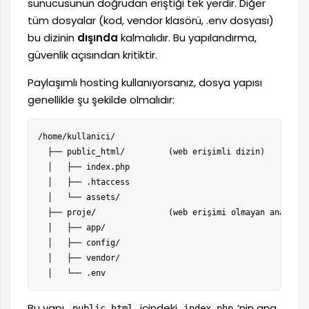
sunucusunun doğrudan eriştiği tek yerdir. Diğer
tüm dosyalar (kod, vendor klasörü, .env dosyası)
bu dizinin
dışında
kalmalıdır. Bu yapılandırma,
güvenlik açısından kritiktir.
Paylaşımlı hosting kullanıyorsanız, dosya yapısı
genellikle şu şekilde olmalıdır:
/home/kullanici/

  ├── public_html/         (web erişimli dizin)

  │   ├── index.php

  │   ├── .htaccess

  │   └── assets/

  ├── proje/               (web erişimi olmayan ana dizin
  │   ├── app/

  │   ├── config/

  │   ├── vendor/

  │   └── .env
Bu yapı,
içindeki
‘nin ana
public_html
index.php