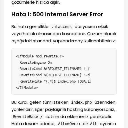
çözümlerle hızlıca aşılır.
Hata 1: 500 Internal Server Error
Bu hata genellikle
dosyasının eksik
.htaccess
veya hatalı olmasından kaynaklanır. Çözüm olarak
aşağıdaki standart yapılandırmayı kullanabilirsiniz:
<IfModule mod_rewrite.c>

  RewriteEngine On

  RewriteCond %{REQUEST_FILENAME} !-f

  RewriteCond %{REQUEST_FILENAME} !-d

  RewriteRule ^(.*)$ index.php [QSA,L]

</IfModule>
Bu kural, gelen tüm istekleri
üzerinden
index.php
yönlendirir. Eğer paylaşımlı hosting kullanıyorsanız,
satırını da eklemeniz gerekebilir.
RewriteBase /
Hata devam ederse,
ayarının
AllowOverride All