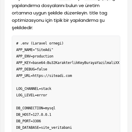
yapılandırma dosyalarını bulun ve üretim
ortamına uygun şekilde düzenleyin. title tag
optimizasyonu için tipik bir yapılandırma şu
şekildedir:
# .env (Laravel ornegi)

APP_NAME="SiteAdi"

APP_ENV=production

APP_KEY=base64:Bu32KarakterlikKeyBurayaYazilmaliXX

APP_DEBUG=false

APP_URL=https://siteadi.com

LOG_CHANNEL=stack

LOG_LEVEL=error

DB_CONNECTION=mysql

DB_HOST=127.0.0.1

DB_PORT=3306

DB_DATABASE=site_veritabani
