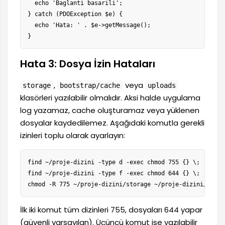
  echo 'Baglanti basarili';

} catch (PDOException $e) {

  echo 'Hata: ' . $e->getMessage();

}
Hata 3: Dosya İzin Hataları
,
veya
storage
bootstrap/cache
uploads
klasörleri yazılabilir olmalıdır. Aksi halde uygulama
log yazamaz, cache oluşturamaz veya yüklenen
dosyalar kaydedilemez. Aşağıdaki komutla gerekli
izinleri toplu olarak ayarlayın:
find ~/proje-dizini -type d -exec chmod 755 {} \;

find ~/proje-dizini -type f -exec chmod 644 {} \;

chmod -R 775 ~/proje-dizini/storage ~/proje-dizini/boots
İlk iki komut tüm dizinleri 755, dosyaları 644 yapar
(güvenli varsayılan). Üçüncü komut ise yazılabilir