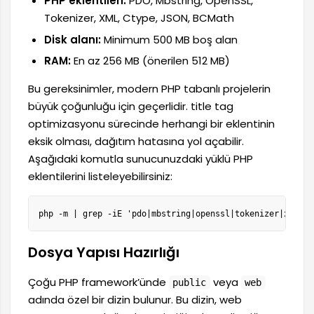
PHP eklentileri:
PDO, Mbstring, OpenSSL,
Tokenizer, XML, Ctype, JSON, BCMath
Disk alanı:
Minimum 500 MB boş alan
RAM:
En az 256 MB (önerilen 512 MB)
Bu gereksinimler, modern PHP tabanlı projelerin
büyük çoğunluğu için geçerlidir. title tag
optimizasyonu sürecinde herhangi bir eklentinin
eksik olması, dağıtım hatasına yol açabilir.
Aşağıdaki komutla sunucunuzdaki yüklü PHP
eklentilerini listeleyebilirsiniz:
php -m | grep -iE 'pdo|mbstring|openssl|tokenizer|xml|ct
Dosya Yapısı Hazırlığı
Çoğu PHP framework’ünde
veya
public
web
adında özel bir dizin bulunur. Bu dizin, web