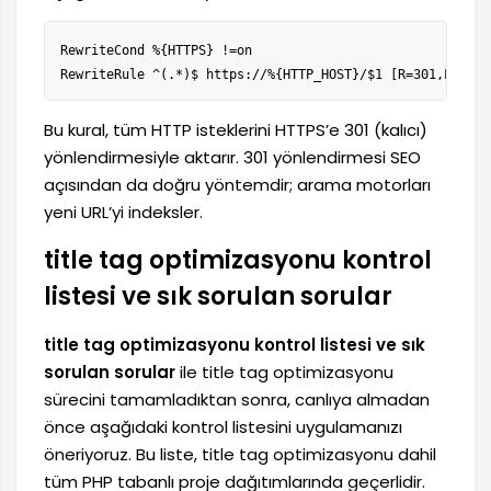
RewriteCond %{HTTPS} !=on

RewriteRule ^(.*)$ https://%{HTTP_HOST}/$1 [R=301,L]
Bu kural, tüm HTTP isteklerini HTTPS’e 301 (kalıcı)
yönlendirmesiyle aktarır. 301 yönlendirmesi SEO
açısından da doğru yöntemdir; arama motorları
yeni URL’yi indeksler.
title tag optimizasyonu kontrol
listesi ve sık sorulan sorular
title tag optimizasyonu kontrol listesi ve sık
sorulan sorular
ile title tag optimizasyonu
sürecini tamamladıktan sonra, canlıya almadan
önce aşağıdaki kontrol listesini uygulamanızı
öneriyoruz. Bu liste, title tag optimizasyonu dahil
tüm PHP tabanlı proje dağıtımlarında geçerlidir.