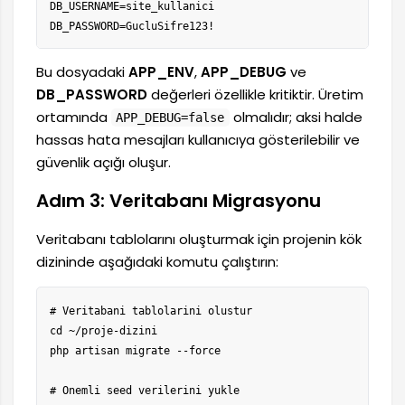
DB_USERNAME=site_kullanici

DB_PASSWORD=GucluSifre123!
Bu dosyadaki
APP_ENV
,
APP_DEBUG
ve
DB_PASSWORD
değerleri özellikle kritiktir. Üretim
ortamında
olmalıdır; aksi halde
APP_DEBUG=false
hassas hata mesajları kullanıcıya gösterilebilir ve
güvenlik açığı oluşur.
Adım 3: Veritabanı Migrasyonu
Veritabanı tablolarını oluşturmak için projenin kök
dizininde aşağıdaki komutu çalıştırın:
# Veritabani tablolarini olustur

cd ~/proje-dizini

php artisan migrate --force

# Onemli seed verilerini yukle
