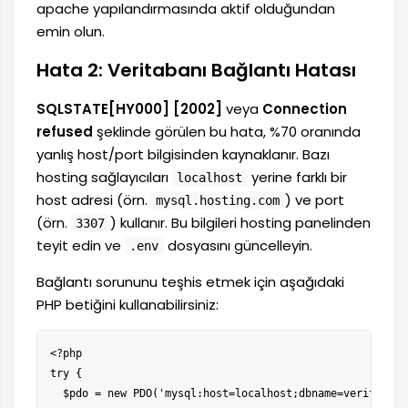
apache yapılandırmasında aktif olduğundan
emin olun.
Hata 2: Veritabanı Bağlantı Hatası
SQLSTATE[HY000] [2002]
veya
Connection
refused
şeklinde görülen bu hata, %70 oranında
yanlış host/port bilgisinden kaynaklanır. Bazı
hosting sağlayıcıları
yerine farklı bir
localhost
host adresi (örn.
) ve port
mysql.hosting.com
(örn.
) kullanır. Bu bilgileri hosting panelinden
3307
teyit edin ve
dosyasını güncelleyin.
.env
Bağlantı sorununu teşhis etmek için aşağıdaki
PHP betiğini kullanabilirsiniz:
<?php

try {

  $pdo = new PDO('mysql:host=localhost;dbname=veritabani