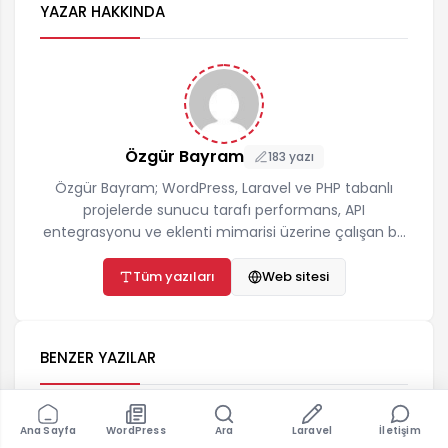
YAZAR HAKKINDA
Özgür Bayram
183 yazı
Özgür Bayram; WordPress, Laravel ve PHP tabanlı
projelerde sunucu tarafı performans, API
entegrasyonu ve eklenti mimarisi üzerine çalışan bir
yazılımcıdır. ozgurbayram.com'da hosting,
önbellekleme, teknik SEO ve yapay zekâ API
Tüm yazıları
Web sitesi
entegrasyonları konularında gerçek proje
deneyimine dayalı, adım adım uygulanabilir
rehberler yayınlar. İletişim:
BENZER YAZILAR
destek@ozgurbayram.com
12 dk
Ana Sayfa
WordPress
Ara
Laravel
İletişim
TEKNIK SEO