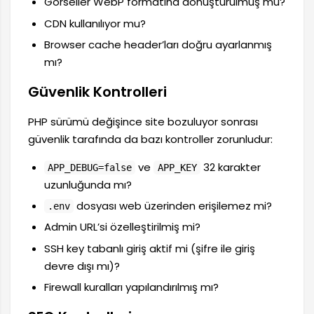
Görseller WebP formatına dönüştürülmüş mü?
CDN kullanılıyor mu?
Browser cache header’ları doğru ayarlanmış
mı?
Güvenlik Kontrolleri
PHP sürümü değişince site bozuluyor sonrası
güvenlik tarafında da bazı kontroller zorunludur:
ve
32 karakter
APP_DEBUG=false
APP_KEY
uzunluğunda mı?
dosyası web üzerinden erişilemez mi?
.env
Admin URL’si özelleştirilmiş mi?
SSH key tabanlı giriş aktif mi (şifre ile giriş
devre dışı mı)?
Firewall kuralları yapılandırılmış mı?