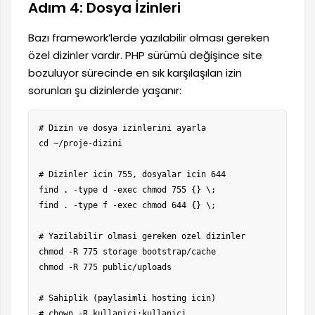
Adım 4: Dosya İzinleri
Bazı framework’lerde yazılabilir olması gereken
özel dizinler vardır. PHP sürümü değişince site
bozuluyor sürecinde en sık karşılaşılan izin
sorunları şu dizinlerde yaşanır:
# Dizin ve dosya izinlerini ayarla

cd ~/proje-dizini

# Dizinler icin 755, dosyalar icin 644

find . -type d -exec chmod 755 {} \;

find . -type f -exec chmod 644 {} \;

# Yazilabilir olmasi gereken ozel dizinler

chmod -R 775 storage bootstrap/cache

chmod -R 775 public/uploads

# Sahiplik (paylasimli hosting icin)

# chown -R kullanici:kullanici .