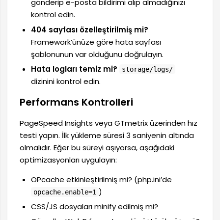
gönderip e-posta bildirimi alıp almadığınızı
kontrol edin.
404 sayfası özelleştirilmiş mi?
Framework’ünüze göre hata sayfası
şablonunun var olduğunu doğrulayın.
Hata logları temiz mi?
storage/logs/
dizinini kontrol edin.
Performans Kontrolleri
PageSpeed Insights veya GTmetrix üzerinden hız
testi yapın. İlk yükleme süresi 3 saniyenin altında
olmalıdır. Eğer bu süreyi aşıyorsa, aşağıdaki
optimizasyonları uygulayın:
OPcache etkinleştirilmiş mi? (php.ini’de
)
opcache.enable=1
CSS/JS dosyaları minify edilmiş mi?