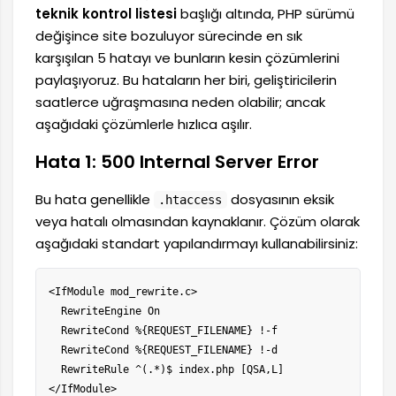
teknik kontrol listesi
başlığı altında, PHP sürümü
değişince site bozuluyor sürecinde en sık
karşışılan 5 hatayı ve bunların kesin çözümlerini
paylaşıyoruz. Bu hataların her biri, geliştiricilerin
saatlerce uğraşmasına neden olabilir; ancak
aşağıdaki çözümlerle hızlıca aşılır.
Hata 1: 500 Internal Server Error
Bu hata genellikle
dosyasının eksik
.htaccess
veya hatalı olmasından kaynaklanır. Çözüm olarak
aşağıdaki standart yapılandırmayı kullanabilirsiniz:
<IfModule mod_rewrite.c>

  RewriteEngine On

  RewriteCond %{REQUEST_FILENAME} !-f

  RewriteCond %{REQUEST_FILENAME} !-d

  RewriteRule ^(.*)$ index.php [QSA,L]

</IfModule>