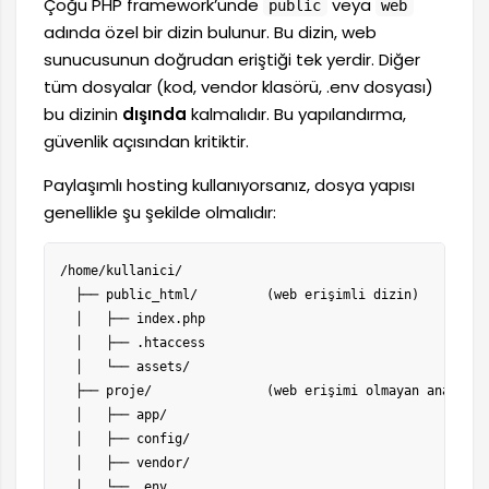
Çoğu PHP framework’ünde
veya
public
web
adında özel bir dizin bulunur. Bu dizin, web
sunucusunun doğrudan eriştiği tek yerdir. Diğer
tüm dosyalar (kod, vendor klasörü, .env dosyası)
bu dizinin
dışında
kalmalıdır. Bu yapılandırma,
güvenlik açısından kritiktir.
Paylaşımlı hosting kullanıyorsanız, dosya yapısı
genellikle şu şekilde olmalıdır:
/home/kullanici/

  ├── public_html/         (web erişimli dizin)

  │   ├── index.php

  │   ├── .htaccess

  │   └── assets/

  ├── proje/               (web erişimi olmayan ana dizin
  │   ├── app/

  │   ├── config/

  │   ├── vendor/

  │   └── .env