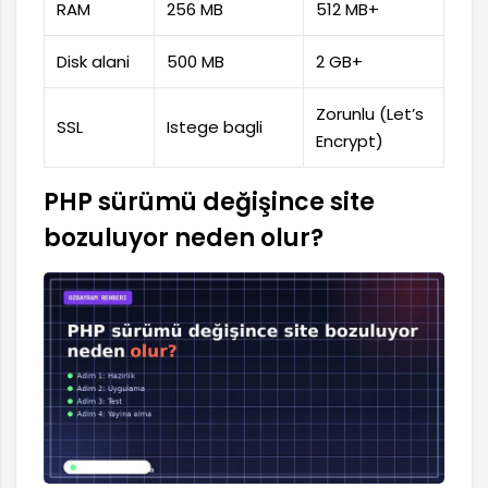
RAM
256 MB
512 MB+
Disk alani
500 MB
2 GB+
Zorunlu (Let’s
SSL
Istege bagli
Encrypt)
PHP sürümü değişince site
bozuluyor neden olur?