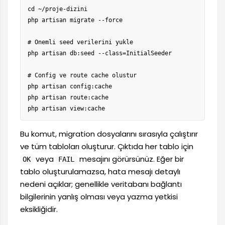
cd ~/proje-dizini

php artisan migrate --force

# Onemli seed verilerini yukle

php artisan db:seed --class=InitialSeeder

# Config ve route cache olustur

php artisan config:cache

php artisan route:cache

php artisan view:cache
Bu komut, migration dosyalarını sırasıyla çalıştırır
ve tüm tabloları oluşturur. Çıktıda her tablo için
veya
mesajını görürsünüz. Eğer bir
OK
FAIL
tablo oluşturulamazsa, hata mesajı detaylı
nedeni açıklar; genellikle veritabanı bağlantı
bilgilerinin yanlış olması veya yazma yetkisi
eksikliğidir.