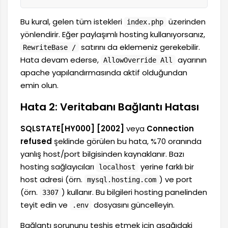
Bu kural, gelen tüm istekleri
üzerinden
index.php
yönlendirir. Eğer paylaşımlı hosting kullanıyorsanız,
satırını da eklemeniz gerekebilir.
RewriteBase /
Hata devam ederse,
ayarının
AllowOverride All
apache yapılandırmasında aktif olduğundan
emin olun.
Hata 2: Veritabanı Bağlantı Hatası
SQLSTATE[HY000] [2002]
veya
Connection
refused
şeklinde görülen bu hata, %70 oranında
yanlış host/port bilgisinden kaynaklanır. Bazı
hosting sağlayıcıları
yerine farklı bir
localhost
host adresi (örn.
) ve port
mysql.hosting.com
(örn.
) kullanır. Bu bilgileri hosting panelinden
3307
teyit edin ve
dosyasını güncelleyin.
.env
Bağlantı sorununu teşhis etmek için aşağıdaki