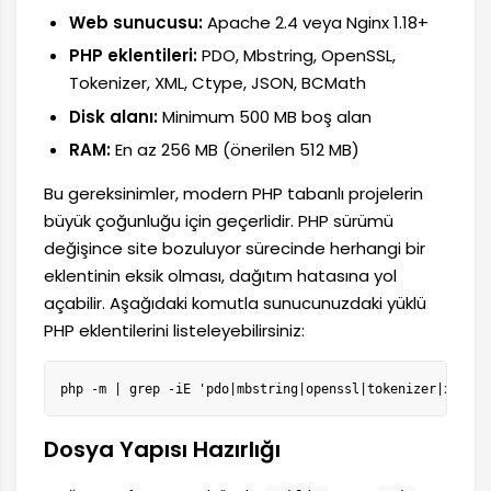
Web sunucusu:
Apache 2.4 veya Nginx 1.18+
PHP eklentileri:
PDO, Mbstring, OpenSSL,
Tokenizer, XML, Ctype, JSON, BCMath
Disk alanı:
Minimum 500 MB boş alan
RAM:
En az 256 MB (önerilen 512 MB)
Bu gereksinimler, modern PHP tabanlı projelerin
büyük çoğunluğu için geçerlidir. PHP sürümü
değişince site bozuluyor sürecinde herhangi bir
eklentinin eksik olması, dağıtım hatasına yol
açabilir. Aşağıdaki komutla sunucunuzdaki yüklü
PHP eklentilerini listeleyebilirsiniz:
php -m | grep -iE 'pdo|mbstring|openssl|tokenizer|xml|ct
Dosya Yapısı Hazırlığı