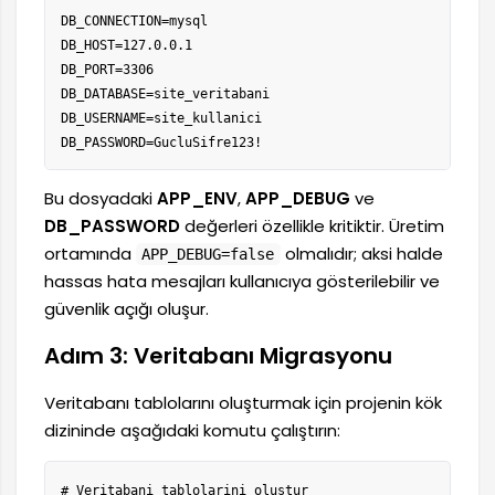
DB_CONNECTION=mysql

DB_HOST=127.0.0.1

DB_PORT=3306

DB_DATABASE=site_veritabani

DB_USERNAME=site_kullanici

DB_PASSWORD=GucluSifre123!
Bu dosyadaki
APP_ENV
,
APP_DEBUG
ve
DB_PASSWORD
değerleri özellikle kritiktir. Üretim
ortamında
olmalıdır; aksi halde
APP_DEBUG=false
hassas hata mesajları kullanıcıya gösterilebilir ve
güvenlik açığı oluşur.
Adım 3: Veritabanı Migrasyonu
Veritabanı tablolarını oluşturmak için projenin kök
dizininde aşağıdaki komutu çalıştırın:
# Veritabani tablolarini olustur
