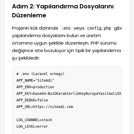
Adım 2: Yapılandırma Dosyalarını
Düzenleme
Projenin kök dizininde
veya
gibi
.env
config.php
yapılandırma dosyalarını bulun ve üretim
ortamına uygun şekilde düzenleyin. PHP sürümü
değişince site bozuluyor için tipik bir yapılandırma
şu şekildedir:
# .env (Laravel ornegi)

APP_NAME="SiteAdi"

APP_ENV=production

APP_KEY=base64:Bu32KarakterlikKeyBurayaYazilmaliXX

APP_DEBUG=false

APP_URL=https://siteadi.com

LOG_CHANNEL=stack

LOG_LEVEL=error
