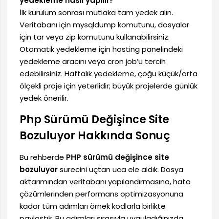
yedekleme nasıl yapılır?
İlk kurulum sonrası mutlaka tam yedek alın.
Veritabanı için mysqldump komutunu, dosyalar
için tar veya zip komutunu kullanabilirsiniz.
Otomatik yedekleme için hosting panelindeki
yedekleme aracını veya cron job’u tercih
edebilirsiniz. Haftalık yedekleme, çoğu küçük/orta
ölçekli proje için yeterlidir; büyük projelerde günlük
yedek önerilir.
Php Sürümü Değişince Site
Bozuluyor Hakkında Sonuç
Bu rehberde
PHP sürümü değişince site
bozuluyor
sürecini uçtan uca ele aldık. Dosya
aktarımından veritabanı yapılandırmasına, hata
çözümlerinden performans optimizasyonuna
kadar tüm adımları örnek kodlarla birlikte
paylaştık. Bu adımları sırasıyla uyguladığınızda,