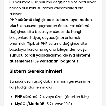
Bu bölümde PHP sürümü değişince site bozuluyor
neden olur konusu temel kavramlarıyla ele
alınıyor.
PHP sürümü değişince site bozuluyor neden
olur?
konusuna geçmeden önce, PHP sürümü
değişince site bozuluyor sürecinde hangi
bileşenlere ihtiyaç duyacağınızı anlamak
önemlidir. Tipik bir PHP sürümü değişince site
bozuluyor kurulumu üç ana bileşenden oluşur:
sunucu tarafı yapılandırma
,
dosya sistemi
düzenlemesi
ve
veritabanı bağlantısı
.
Sistem Gereksinimleri
Sunucunuzun aşağıdaki minimum gereksinimleri
karşıladığından emin olun:
PHP sürümü:
7.4 veya üzeri (önerilen 8.1+)
MySQL/MariaDB:
5.7+ veya 10.3+