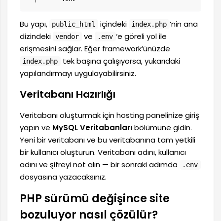
Bu yapı,
içindeki
‘nin ana
public_html
index.php
dizindeki
ve
‘e göreli yol ile
vendor
.env
erişmesini sağlar. Eğer framework’ünüzde
tek başına çalışıyorsa, yukarıdaki
index.php
yapılandırmayı uygulayabilirsiniz.
Veritabanı Hazırlığı
Veritabanı oluşturmak için hosting panelinize giriş
yapın ve
MySQL Veritabanları
bölümüne gidin.
Yeni bir veritabanı ve bu veritabanına tam yetkili
bir kullanıcı oluşturun. Veritabanı adını, kullanıcı
adını ve şifreyi not alın — bir sonraki adımda
.env
dosyasına yazacaksınız.
PHP sürümü değişince site
bozuluyor nasıl çözülür?