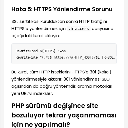
Hata 5: HTTPS Yönlendirme Sorunu
SSL sertifikası kurulduktan sonra HTTP trafiğini
HTTPS’e yönlendirmek için
dosyasına
.htaccess
aşağıdaki kuralı ekleyin:
RewriteCond %{HTTPS} !=on

RewriteRule ^(.*)$ https://%{HTTP_HOST}/$1 [R=301,L]
Bu kural, tüm HTTP isteklerini HTTPS’e 301 (kalıcı)
yönlendirmesiyle aktarır. 301 yönlendirmesi SEO
açısından da doğru yöntemdir; arama motorları
yeni URL’yi indeksler.
PHP sürümü değişince site
bozuluyor tekrar yaşanmaması
için ne yapılmalı?