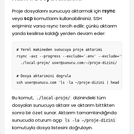
Proje dosyalarını sunucuya aktarmak için
rsync
veya
scp
komutlarını kullanabilirsiniz. SSH
erişiminiz varsa rsync tercih edilir; çünkü aktarım
yarıda kesilirse kaldığı yerden devam eder:
# Yerel makineden sunucuya proje aktarimi

rsync -avz --progress --exclude='.env' --exclude='vendor/
  ./local-proje/ user@sunucu.com:~/proje-dizini/

# Dosya aktarimini dogrula

ssh user@sunucu.com 'ls -la ~/proje-dizini | head -20'
Bu komut,
dizinindeki tüm
./local-proje/
dosyaları sunucuya aktarır ve aktarım bittikten
sonra bir özet sunar. Aktarım tamamlandığında
sunucuda oturum açıp
ls -la ~/proje-dizini
komutuyla dosya listesini doğrulayın.