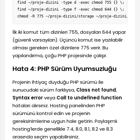
find ~/proje-dizini -type d -exec chmod 755 {} \;

find ~/proje-dizini -type f -exec chmod 644 {} \;

chmod -R 775 ~/proje-dizini/storage ~/proje-dizini/boots
İlk iki komut tüm dizinleri 755, dosyaları 644 yapar
(güvenli varsayılan). Üçüncü komut ise yazılabilir
olması gereken özel dizinlere 775 verir. Bu
yapılandırma, çoğu PHP projesinde çalışır.
Hata 4: PHP Sürüm Uyumsuzluğu
Projenin ihtiyaç duyduğu PHP sürümü ile
sunucudaki sürüm farklıysa,
Class not found
,
Syntax error
veya
Call to undefined function
hataları alırsınız. Hosting panelinden PHP
sürümünü kontrol edin ve projenin
gereksinimlerine uygun hale getirin. Paylaşımlı
hosting’lerde genellikle 7.4, 8.0, 8.1, 8.2 ve 8.3
arasında seçim yapabilirsiniz.