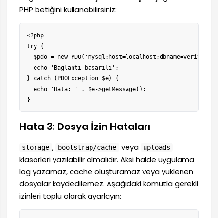
PHP betiğini kullanabilirsiniz:
<?php

try {

  $pdo = new PDO('mysql:host=localhost;dbname=veritabani
  echo 'Baglanti basarili';

} catch (PDOException $e) {

  echo 'Hata: ' . $e->getMessage();

}
Hata 3: Dosya İzin Hataları
,
veya
storage
bootstrap/cache
uploads
klasörleri yazılabilir olmalıdır. Aksi halde uygulama
log yazamaz, cache oluşturamaz veya yüklenen
dosyalar kaydedilemez. Aşağıdaki komutla gerekli
izinleri toplu olarak ayarlayın: