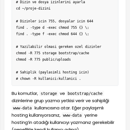
# Dizin ve dosya izinlerini ayarla

cd ~/proje-dizini

# Dizinler icin 755, dosyalar icin 644

find . -type d -exec chmod 755 {} \;

find . -type f -exec chmod 644 {} \;

# Yazilabilir olmasi gereken ozel dizinler

chmod -R 775 storage bootstrap/cache

chmod -R 775 public/uploads

# Sahiplik (paylasimli hosting icin)

# chown -R kullanici:kullanici .
Bu komutlar,
ve
storage
bootstrap/cache
dizinlerine grup yazma yetkisi verir ve sahipliği
kullanıcısına atar. Eğer paylaşımlı
www-data
hosting kullanıyorsanız,
yerine
www-data
hosting’in atadığı kullanıcıyı yazmanız gerekebilir
(genellikle kendi kullanıcı adınız).