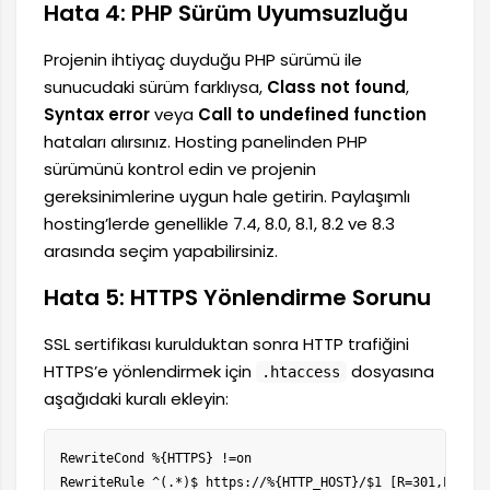
Hata 4: PHP Sürüm Uyumsuzluğu
Projenin ihtiyaç duyduğu PHP sürümü ile
sunucudaki sürüm farklıysa,
Class not found
,
Syntax error
veya
Call to undefined function
hataları alırsınız. Hosting panelinden PHP
sürümünü kontrol edin ve projenin
gereksinimlerine uygun hale getirin. Paylaşımlı
hosting’lerde genellikle 7.4, 8.0, 8.1, 8.2 ve 8.3
arasında seçim yapabilirsiniz.
Hata 5: HTTPS Yönlendirme Sorunu
SSL sertifikası kurulduktan sonra HTTP trafiğini
HTTPS’e yönlendirmek için
dosyasına
.htaccess
aşağıdaki kuralı ekleyin:
RewriteCond %{HTTPS} !=on

RewriteRule ^(.*)$ https://%{HTTP_HOST}/$1 [R=301,L]