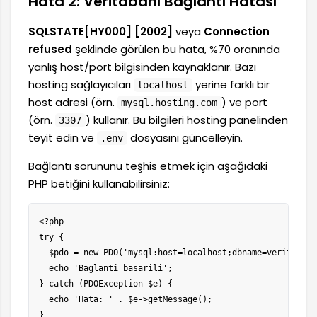
Hata 2: Veritabanı Bağlantı Hatası
SQLSTATE[HY000] [2002]
veya
Connection
refused
şeklinde görülen bu hata, %70 oranında
yanlış host/port bilgisinden kaynaklanır. Bazı
hosting sağlayıcıları
yerine farklı bir
localhost
host adresi (örn.
) ve port
mysql.hosting.com
(örn.
) kullanır. Bu bilgileri hosting panelinden
3307
teyit edin ve
dosyasını güncelleyin.
.env
Bağlantı sorununu teşhis etmek için aşağıdaki
PHP betiğini kullanabilirsiniz:
<?php

try {

  $pdo = new PDO('mysql:host=localhost;dbname=veritabani
  echo 'Baglanti basarili';

} catch (PDOException $e) {

  echo 'Hata: ' . $e->getMessage();

}