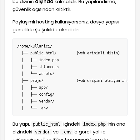
bu dizinin
dışında
kalmalıdır. Bu yapılandırma,
güvenlik açısından kritiktir.
Paylaşımlı hosting kullanıyorsanız, dosya yapısı
genellikle şu şekilde olmalıdır:
/home/kullanici/

  ├── public_html/         (web erişimli dizin)

  │   ├── index.php

  │   ├── .htaccess

  │   └── assets/

  ├── proje/               (web erişimi olmayan ana dizin
  │   ├── app/

  │   ├── config/

  │   ├── vendor/

  │   └── .env
Bu yapı,
içindeki
‘nin ana
public_html
index.php
dizindeki
ve
‘e göreli yol ile
vendor
.env
erişmesini sağlar. Eğer framework’ünüzde