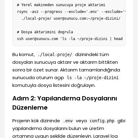
# Yerel makineden sunucuya proje aktarimi

rsync -avz --progress --exclude='.env' --exclude='vendor/
  ./local-proje/ user@sunucu.com:~/proje-dizini/

# Dosya aktarimini dogrula

ssh user@sunucu.com 'ls -la ~/proje-dizini | head -20'
Bu komut,
dizinindeki tüm
./local-proje/
dosyaları sunucuya aktarır ve aktarım bittikten
sonra bir özet sunar. Aktarım tamamlandığında
sunucuda oturum açıp
ls -la ~/proje-dizini
komutuyla dosya listesini doğrulayın.
Adım 2: Yapılandırma Dosyalarını
Düzenleme
Projenin kök dizininde
veya
gibi
.env
config.php
yapılandırma dosyalarını bulun ve üretim
ortamına uygun şekilde düzenleyin. Laravel log