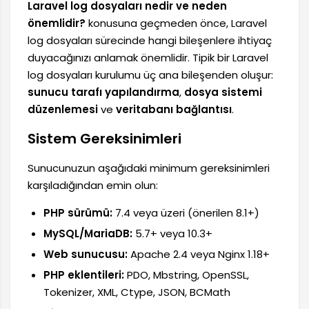
Laravel log dosyaları nedir ve neden
önemlidir?
konusuna geçmeden önce, Laravel
log dosyaları sürecinde hangi bileşenlere ihtiyaç
duyacağınızı anlamak önemlidir. Tipik bir Laravel
log dosyaları kurulumu üç ana bileşenden oluşur:
sunucu tarafı yapılandırma
,
dosya sistemi
düzenlemesi
ve
veritabanı bağlantısı
.
Sistem Gereksinimleri
Sunucunuzun aşağıdaki minimum gereksinimleri
karşıladığından emin olun:
PHP sürümü:
7.4 veya üzeri (önerilen 8.1+)
MySQL/MariaDB:
5.7+ veya 10.3+
Web sunucusu:
Apache 2.4 veya Nginx 1.18+
PHP eklentileri:
PDO, Mbstring, OpenSSL,
Tokenizer, XML, Ctype, JSON, BCMath