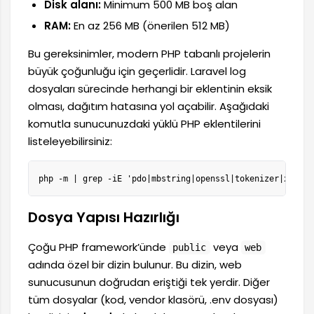
Disk alanı:
Minimum 500 MB boş alan
RAM:
En az 256 MB (önerilen 512 MB)
Bu gereksinimler, modern PHP tabanlı projelerin
büyük çoğunluğu için geçerlidir. Laravel log
dosyaları sürecinde herhangi bir eklentinin eksik
olması, dağıtım hatasına yol açabilir. Aşağıdaki
komutla sunucunuzdaki yüklü PHP eklentilerini
listeleyebilirsiniz:
php -m | grep -iE 'pdo|mbstring|openssl|tokenizer|xml|ct
Dosya Yapısı Hazırlığı
Çoğu PHP framework’ünde
veya
public
web
adında özel bir dizin bulunur. Bu dizin, web
sunucusunun doğrudan eriştiği tek yerdir. Diğer
tüm dosyalar (kod, vendor klasörü, .env dosyası)