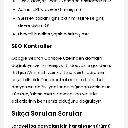
dosyası web üzerinden erişilemez mi?
.env
Admin URL’si özelleştirilmiş mi?
SSH key tabanlı giriş aktif mi (şifre ile giriş
devre dışı mı)?
Firewall kuralları yapılandırılmış mı?
SEO Kontrolleri
Google Search Console üzerinden domaini
doğrulayın ve
dosyasını gönderin.
sitemap.xml
adresinin
https://siteadi.com/sitemap.xml
erişilebilir olduğunu kontrol edin.
robots.txt
dosyasının doğru yapılandırıldığından emin olun.
Tüm sayfaların meta description ve title
etiketlerinin benzersiz olduğunu doğrulayın.
Sıkça Sorulan Sorular
Laravel log dosyaları için hangi PHP sürümü