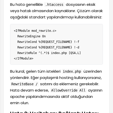
Bu hata genellikle
dosyasının eksik
.htaccess
veya hatalı olmasından kaynaklanır. Çözüm olarak
aşağıdaki standart yapılandırmayı kullanabilirsiniz:
<IfModule mod_rewrite.c>

  RewriteEngine On

  RewriteCond %{REQUEST_FILENAME} !-f

  RewriteCond %{REQUEST_FILENAME} !-d

  RewriteRule ^(.*)$ index.php [QSA,L]

</IfModule>
Bu kural, gelen tüm istekleri
üzerinden
index.php
yönlendirir. Eğer paylaşımlı hosting kullanıyorsanız,
satırını da eklemeniz gerekebilir.
RewriteBase /
Hata devam ederse,
ayarının
AllowOverride All
apache yapılandırmasında aktif olduğundan
emin olun.