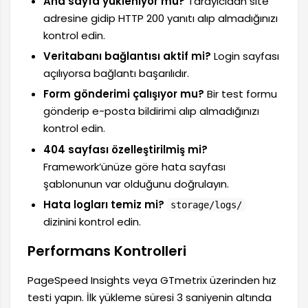
Ana sayfa yükleniyor mu?
Tarayıcıdan site
adresine gidip HTTP 200 yanıtı alıp almadığınızı
kontrol edin.
Veritabanı bağlantısı aktif mi?
Login sayfası
açılıyorsa bağlantı başarılıdır.
Form gönderimi çalışıyor mu?
Bir test formu
gönderip e-posta bildirimi alıp almadığınızı
kontrol edin.
404 sayfası özelleştirilmiş mi?
Framework’ünüze göre hata sayfası
şablonunun var olduğunu doğrulayın.
Hata logları temiz mi?
storage/logs/
dizinini kontrol edin.
Performans Kontrolleri
PageSpeed Insights veya GTmetrix üzerinden hız
testi yapın. İlk yükleme süresi 3 saniyenin altında