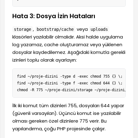
Hata 3: Dosya İzin Hataları
,
veya
storage
bootstrap/cache
uploads
klasörleri yazılabilir olmalıdır. Aksi halde uygulama
log yazamaz, cache oluşturamaz veya yüklenen
dosyalar kaydedilemez. Aşağıdaki komutla gerekli
izinleri toplu olarak ayarlayın:
find ~/proje-dizini -type d -exec chmod 755 {} \;

find ~/proje-dizini -type f -exec chmod 644 {} \;

chmod -R 775 ~/proje-dizini/storage ~/proje-dizini/boots
İlk iki komut tüm dizinleri 755, dosyaları 644 yapar
(güvenli varsayılan). Üçüncü komut ise yazılabilir
olması gereken özel dizinlere 775 verir. Bu
yapılandırma, çoğu PHP projesinde çalışır.