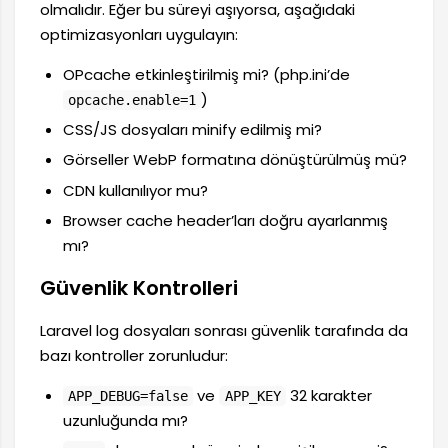
olmalıdır. Eğer bu süreyi aşıyorsa, aşağıdaki
optimizasyonları uygulayın:
OPcache etkinleştirilmiş mi? (php.ini’de
)
opcache.enable=1
CSS/JS dosyaları minify edilmiş mi?
Görseller WebP formatına dönüştürülmüş mü?
CDN kullanılıyor mu?
Browser cache header’ları doğru ayarlanmış
mı?
Güvenlik Kontrolleri
Laravel log dosyaları sonrası güvenlik tarafında da
bazı kontroller zorunludur:
ve
32 karakter
APP_DEBUG=false
APP_KEY
uzunluğunda mı?