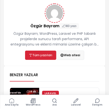
Özgür Bayram
183 yazı
Özgür Bayram; WordPress, Laravel ve PHP tabanlı
projelerde sunucu tarafı performans, API
entegrasyonu ve eklenti mimarisi üzerine çalışan bir
yazılımcıdır. ozgurbayram.com'da hosting,
önbellekleme, teknik SEO ve yapay zekâ API
Tüm yazıları
Web sitesi
entegrasyonları konularında gerçek proje
deneyimine dayalı, adım adım uygulanabilir
rehberler yayınlar. İletişim:
BENZER YAZILAR
destek@ozgurbayram.com
14 dk
LARAVEL
Laravel’de Rate Limiting:
throttle ve 429 Yönetimi
Ana Sayfa
WordPress
Ara
Laravel
İletişim
24 Temmuz 2026