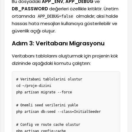
Bu dosyadaki
APP_ENV
,
APP_DEBUG
ve
DB_PASSWORD
değerleri özellikle kritiktir. Üretim
ortamında
olmalıdır; aksi halde
APP_DEBUG=false
hassas hata mesajları kullanıcıya gösterilebilir ve
güvenlik açığı oluşur.
Adım 3: Veritabanı Migrasyonu
Veritabanı tablolarını oluşturmak için projenin kök
dizininde aşağıdaki komutu çalıştırın:
# Veritabani tablolarini olustur

cd ~/proje-dizini

php artisan migrate --force

# Onemli seed verilerini yukle

php artisan db:seed --class=InitialSeeder

# Config ve route cache olustur

php artisan config:cache
