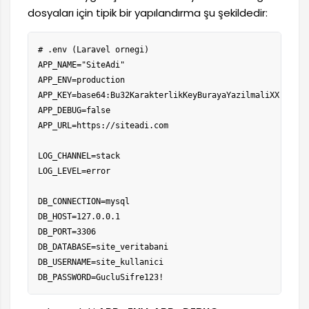
dosyaları için tipik bir yapılandırma şu şekildedir:
# .env (Laravel ornegi)

APP_NAME="SiteAdi"

APP_ENV=production

APP_KEY=base64:Bu32KarakterlikKeyBurayaYazilmaliXX

APP_DEBUG=false

APP_URL=https://siteadi.com

LOG_CHANNEL=stack

LOG_LEVEL=error

DB_CONNECTION=mysql

DB_HOST=127.0.0.1

DB_PORT=3306

DB_DATABASE=site_veritabani

DB_USERNAME=site_kullanici

DB_PASSWORD=GucluSifre123!