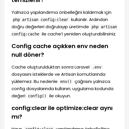
Yalnızca yapılandırma önbelleğini kaldırmak için
kullanılır. Ardından
php artisan config:clear
doğru değerleri doğrulayıp üretimde
php artisan
ile cache’i yeniden oluşturabilirsiniz.
config:cache
Config cache açıkken env neden
null döner?
Cache oluşturulduktan sonra Laravel
.env
dosyasını isteklerde ve Artisan komutlarında
yüklemez. Bu nedenle
çağrısını yalnızca
env()
config dosyalarında kullanın; uygulama kodunda
değeri
ile okuyun.
config()
config:clear ile optimize:clear aynı
mı?
Hayır.
yapılandırma önbelleğine
config:clear