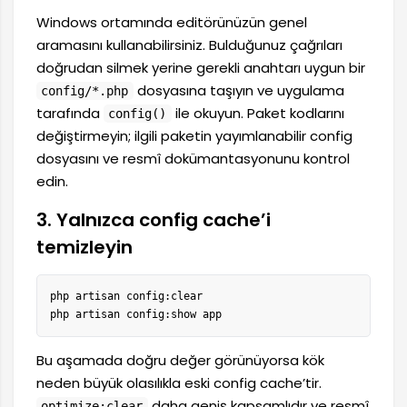
Windows ortamında editörünüzün genel
aramasını kullanabilirsiniz. Bulduğunuz çağrıları
doğrudan silmek yerine gerekli anahtarı uygun bir
dosyasına taşıyın ve uygulama
config/*.php
tarafında
ile okuyun. Paket kodlarını
config()
değiştirmeyin; ilgili paketin yayımlanabilir config
dosyasını ve resmî dokümantasyonunu kontrol
edin.
3. Yalnızca config cache’i
temizleyin
php artisan config:clear

php artisan config:show app
Bu aşamada doğru değer görünüyorsa kök
neden büyük olasılıkla eski config cache’tir.
daha geniş kapsamlıdır ve resmî
optimize:clear