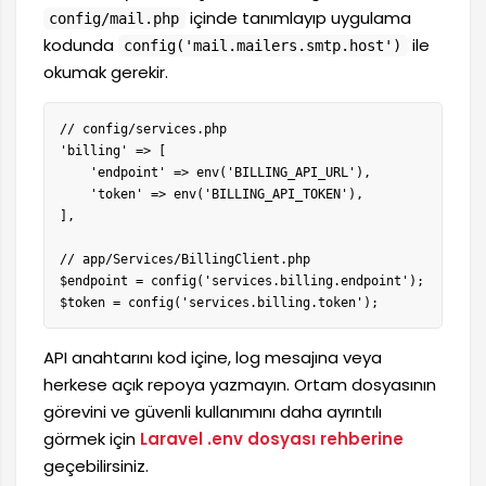
içinde tanımlayıp uygulama
config/mail.php
kodunda
ile
config('mail.mailers.smtp.host')
okumak gerekir.
// config/services.php

'billing' => [

    'endpoint' => env('BILLING_API_URL'),

    'token' => env('BILLING_API_TOKEN'),

],

// app/Services/BillingClient.php

$endpoint = config('services.billing.endpoint');

$token = config('services.billing.token');
API anahtarını kod içine, log mesajına veya
herkese açık repoya yazmayın. Ortam dosyasının
görevini ve güvenli kullanımını daha ayrıntılı
görmek için
Laravel .env dosyası rehberine
geçebilirsiniz.