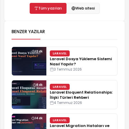
yazılımcıdır. ozgurbayram.com'da hosting,
önbellekleme, teknik SEO ve yapay zekâ API
Tüm yazıları
Web sitesi
entegrasyonları konularında gerçek proje
deneyimine dayalı, adım adım uygulanabilir
rehberler yayınlar. İletişim:
BENZER YAZILAR
destek@ozgurbayram.com
12 dk
LARAVEL
Laravel Dosya Yükleme Sistemi
Nasıl Yapılır?
3 Temmuz 2026
8 dk
LARAVEL
Laravel Eloquent Relationships:
İlişki Türleri Rehberi
4 Temmuz 2026
14 dk
LARAVEL
Laravel Migration Hataları ve